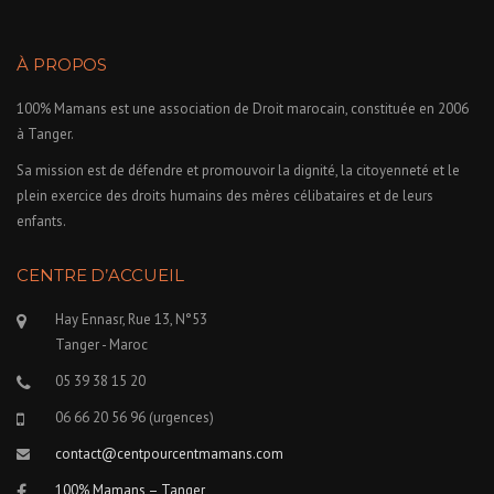
À PROPOS
100% Mamans est une association de Droit marocain, constituée en 2006
à Tanger.
Sa mission est de défendre et promouvoir la dignité, la citoyenneté et le
plein exercice des droits humains des mères célibataires et de leurs
enfants.
CENTRE D’ACCUEIL
Hay Ennasr, Rue 13, N°53
Tanger - Maroc
05 39 38 15 20
06 66 20 56 96 (urgences)
contact@centpourcentmamans.com
100% Mamans – Tanger