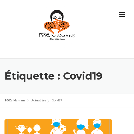
Skip
to
content
Étiquette :
Covid19
100% Mamans
Actualités
Covid19