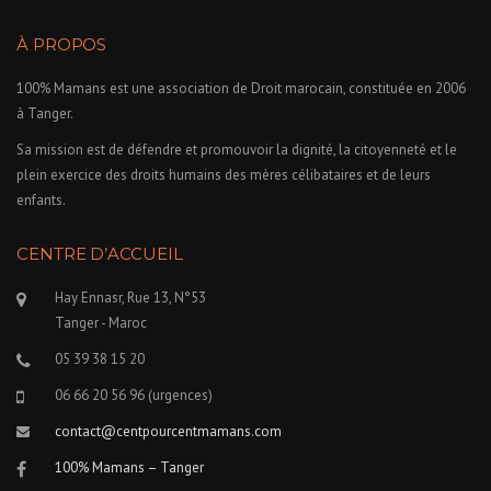
À PROPOS
100% Mamans est une association de Droit marocain, constituée en 2006
à Tanger.
Sa mission est de défendre et promouvoir la dignité, la citoyenneté et le
plein exercice des droits humains des mères célibataires et de leurs
enfants.
CENTRE D’ACCUEIL
Hay Ennasr, Rue 13, N°53
Tanger - Maroc
05 39 38 15 20
06 66 20 56 96 (urgences)
contact@centpourcentmamans.com
100% Mamans – Tanger