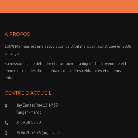
À PROPOS
100% Mamans est une association de Droit marocain, constituée en 2006
à Tanger.
Sa mission est de défendre et promouvoir la dignité, la citoyenneté et le
plein exercice des droits humains des mères célibataires et de leurs
enfants.
CENTRE D’ACCUEIL
Hay Ennasr, Rue 13, N°53
Tanger - Maroc
05 39 38 15 20
06 66 20 56 96 (urgences)